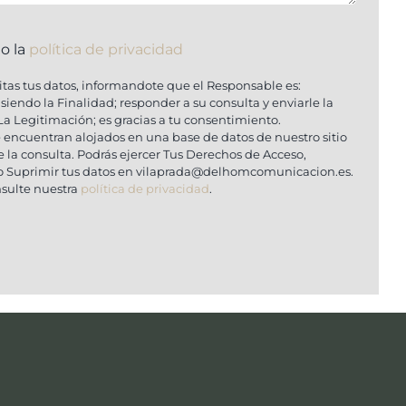
o la
política de privacidad
litas tus datos, informandote que el Responsable es:
endo la Finalidad; responder a su consulta y enviarle la
La Legitimación; es gracias a tu consentimiento.
se encuentran alojados en una base de datos de nuestro sitio
e la consulta. Podrás ejercer Tus Derechos de Acceso,
n o Suprimir tus datos en vilaprada@delhomcomunicacion.es.
sulte nuestra
política de privacidad
.