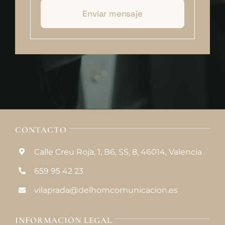
Enviar mensaje
CONTACTO
Calle Creu Roja, 1, B6, SS, 8, 46014, Valencia
659 95 42 23
vilaprada@delhomcomunicacion.es
INFORMACIÓN LEGAL