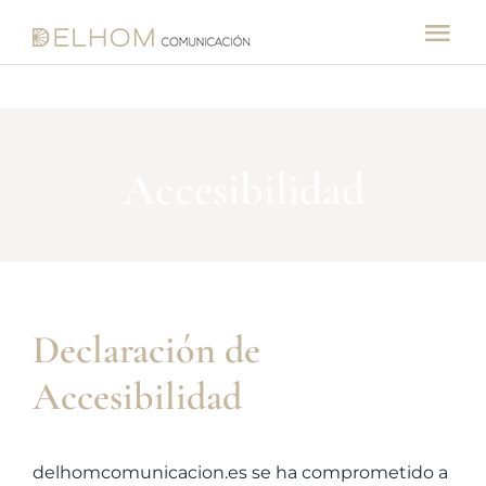
Saltar
al
Tog
contenido
Nav
Inicio
Accesibilidad
Sobre nosotros
Servicios
Clientes
Declaración de
Accesibilidad
Blog
Contacto
delhomcomunicacion.es se ha comprometido a