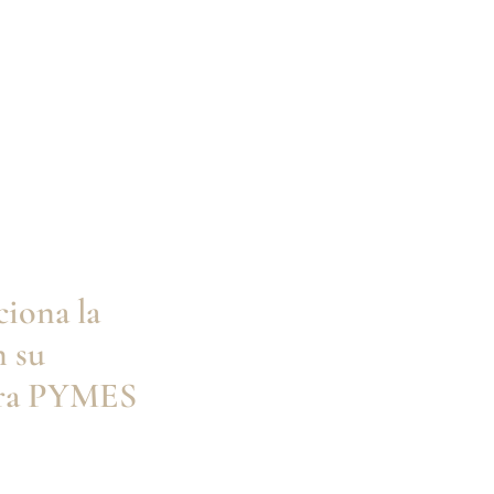
su Gabinete
PYMES
iona la
 su
ara PYMES