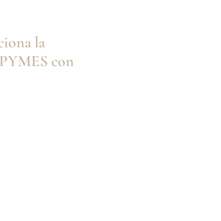
iona la
ra PYMES con