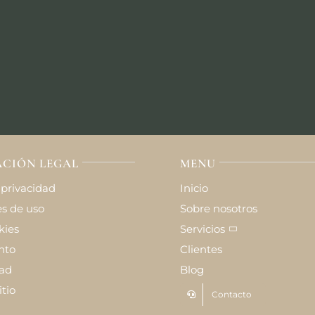
CIÓN LEGAL
MENU
 privacidad
Inicio
s de uso
Sobre nosotros
kies
Servicios
nto
Clientes
dad
Blog
tio
Contacto