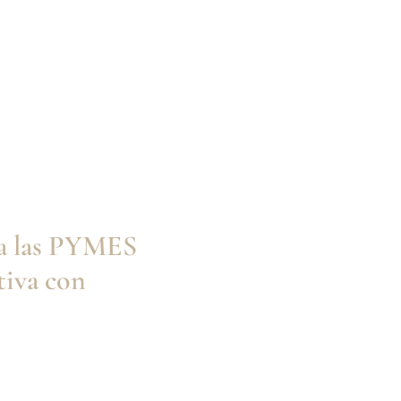
las PYMES a
tiva con
a las PYMES
tiva con