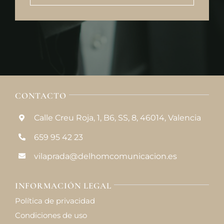
CONTACTO
Calle Creu Roja, 1, B6, SS, 8, 46014, Valencia
659 95 42 23
vilaprada@delhomcomunicacion.es
INFORMACIÓN LEGAL
Política de privacidad
Condiciones de uso