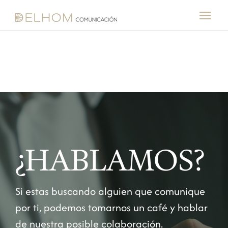
Saltar
al
Tog
contenido
Nav
Inicio
Sobre nosotros
Servicios
¿HABLAMOS?
Clientes
Blog
Si estas buscando alguien que comunique
por ti, podemos tomarnos un café y hablar
Contacto
de nuestra posible colaboración.